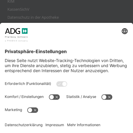
KIM
KassenSichV
Datenschutz in der Apotheke
gesund.de
securPharm
Unternehmen
Karriere
Kundenstimmen / Interviews
Presse
Kontakt
Rechtliches
Datenschutz
Disclaimer
Download
Impressum