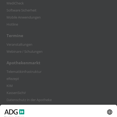
MediCheck
Software Sicherheit
Mobile Anwendungen
Hotline
Termine
Veranstaltungen
Webinare / Schulungen
Apothekenmarkt
Telematikinfrastruktur
eRezept
KIM
KassenSichV
Datenschutz in der Apotheke
gesund.de
securPharm